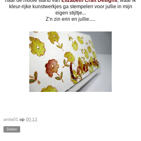
naar de mooie stand van
Elizabeth Craft Designs
, waar ik
kleur-rijke kunstwerkjes ga stempelen voor jullie in mijn
eigen stijltje...
Z'n zin erin en jullie.....
anita01
op
00:13
Delen