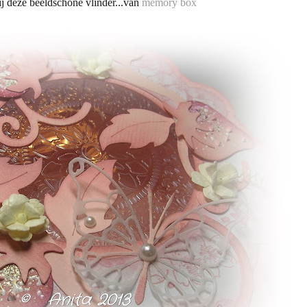
ij deze beeldschone vlinder...van
memory box