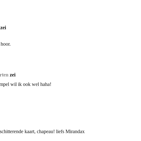
zei
 hoor.
rten
zei
empel wil ik ook wel haha!
 schitterende kaart, chapeau! liefs Mirandax