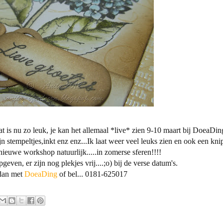
at is nu zo leuk, je kan het allemaal *live* zien 9-10 maart bij DoeaDin
jn stempeltjes,inkt enz enz...Ik laat weer veel leuks zien en ook een kni
nieuwe workshop natuurlijk.....in zomerse sferen!!!!
geven, er zijn nog plekjes vrij....;o) bij de verse datum's.
 dan met
DoeaDing
of bel...
0181-625017