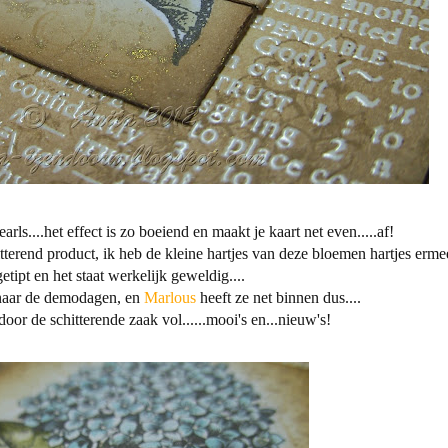
arls....het effect is zo boeiend en maakt je kaart net even.....af!
tterend product, ik heb de kleine hartjes van deze bloemen hartjes erme
etipt en het staat werkelijk geweldig....
naar de demodagen, en
Marlous
heeft ze net binnen dus....
door de schitterende zaak vol......mooi's en...nieuw's!